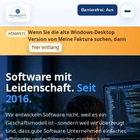
Barrierefrei: Aus
Wenn Sie die alte Windows-Desktop
HINWEIS
Version von Meine Faktura suchen, dann
hier entlang
Software mit
Leidenschaft.
Seit
2016.
Wir entwickeln Software nicht, weil es ein
Geschäftsmodell ist - sondern weil wir überzeugt
sind, dass gute Software Unternehmen einfacher,
effizienter und erfolgreicher machen kann.