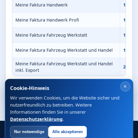
Meine Faktura Handwerk
140,00
Meine Faktura Handwerk Profi
180,00
Meine Faktura Fahrzeug Werkstatt
175,00
Meine Faktura Fahrzeug Werkstatt und Handel
195,00
Meine Faktura Fahrzeug Werkstatt und Handel
250,00
inkl. Export
×
Cookie-Hinweis
Unsicher? Dann fragen Sie uns per E-Mail
Wir verwenden Cookies, um die Website sicher und
nutzerfreundlich zu betreiben. Weitere
Informationen finden Sie in unserer
Datenschutzerklärung
.
ITTMSoft ©
2026. Alle Rechte vorbehalten.
Nur notwendige
Alle akzeptieren
Impressum
Datenschutz
AGB